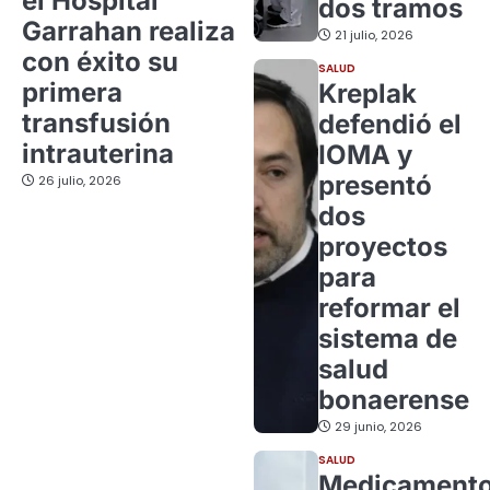
el Hospital
dos tramos
Garrahan realiza
21 julio, 2026
con éxito su
SALUD
primera
Kreplak
transfusión
defendió el
intrauterina
IOMA y
presentó
26 julio, 2026
dos
proyectos
para
reformar el
sistema de
salud
bonaerense
29 junio, 2026
SALUD
Medicament