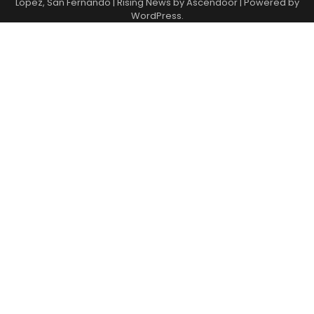
Lopez, San Fernando
| Rising News by
Ascendoor
| Powered by
WordPress
.