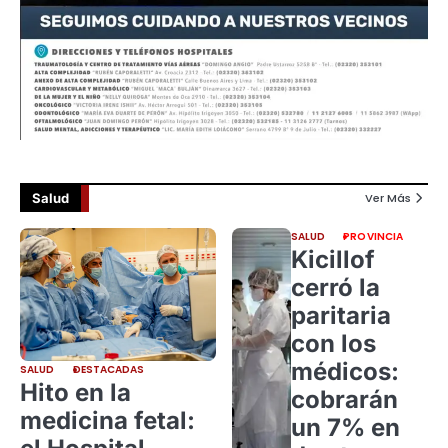
Salud
Ver Más
SALUD
PROVINCIA
Kicillof
cerró la
paritaria
con los
médicos:
SALUD
DESTACADAS
Hito en la
cobrarán
medicina fetal:
un 7% en