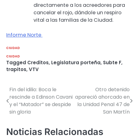
directamente a los acreedores para
cancelar el rojo, dándole un respiro
vital a las familias de la Ciudad.
Informe Norte
CIUDAD
CIUDAD
Tagged
Creditos
,
Legislatura porteña
,
Subte F
,
trapitos
,
VTV
Fin del idilio: Boca le
Otro detenido
Navegación
rescinde a Edinson Cavani
apareció ahorcado en
de
y el “Matador” se despide
la Unidad Penal 47 de
sin gloria
San Martín
entradas
Noticias Relacionadas