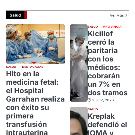
Salud
Ver Más
SALUD
PROVINCIA
Kicillof
cerró la
paritaria
con los
médicos:
SALUD
DESTACADAS
Hito en la
cobrarán
medicina fetal:
un 7% en
el Hospital
dos tramos
Garrahan realiza
21 julio, 2026
con éxito su
SALUD
primera
Kreplak
transfusión
defendió el
intrauterina
IOMA y