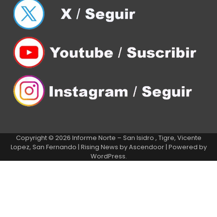
Copyright © 2026
Informe Norte – San Isidro , Tigre, Vicente
Lopez, San Fernando
| Rising News by
Ascendoor
| Powered by
WordPress
.