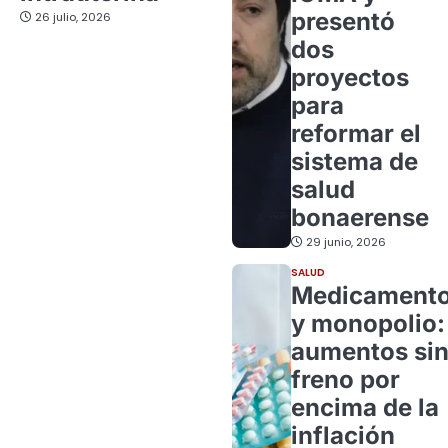
presentó
26 julio, 2026
dos
proyectos
para
reformar el
sistema de
salud
bonaerense
29 junio, 2026
SALUD
Medicament
y monopolio:
aumentos si
freno por
encima de la
inflación