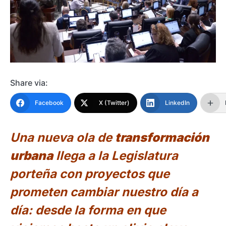
Share via:
Facebook
X (Twitter)
LinkedIn
Una nueva ola de
transformación
urbana
llega a la Legislatura
porteña con proyectos que
prometen cambiar nuestro día a
día: desde la forma en que