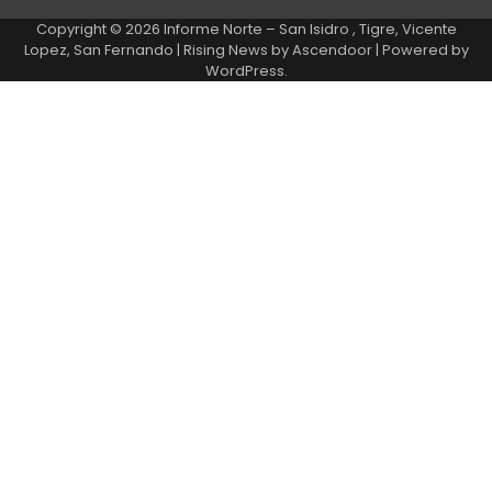
Copyright © 2026
Informe Norte – San Isidro , Tigre, Vicente
Lopez, San Fernando
| Rising News by
Ascendoor
| Powered by
WordPress
.