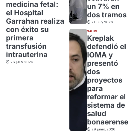
medicina fetal:
un 7% en
el Hospital
dos tramos
Garrahan realiza
21 julio, 2026
con éxito su
SALUD
primera
Kreplak
transfusión
defendió el
intrauterina
IOMA y
presentó
26 julio, 2026
dos
proyectos
para
reformar el
sistema de
salud
bonaerense
29 junio, 2026