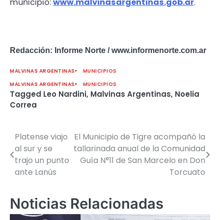
municipio:
www.malvinasargentinas.gob.ar
.
Redacción: Informe Norte / www.informenorte.com.ar
MALVINAS ARGENTINAS
MUNICIPIOS
MALVINAS ARGENTINAS
MUNICIPIOS
Tagged
Leo Nardini
,
Malvinas Argentinas
,
Noelia
Correa
Platense viajo
El Municipio de Tigre acompañó la
Navegación
al sur y se
tallarinada anual de la Comunidad
de
trajo un punto
Guía N°11 de San Marcelo en Don
ante Lanús
Torcuato
entradas
Noticias Relacionadas