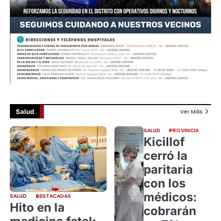
Salud
Ver Más
SALUD
PROVINCIA
Kicillof
cerró la
paritaria
con los
médicos:
SALUD
DESTACADAS
Hito en la
cobrarán