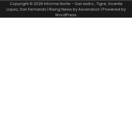
Copyright © 2026
Informe Norte – San Isidro , Tigre, Vicente
Lopez, San Fernando
| Rising News by
Ascendoor
| Powered by
WordPress
.