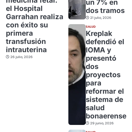
medicina fetal:
un 7% en
el Hospital
dos tramos
Garrahan realiza
21 julio, 2026
con éxito su
SALUD
primera
Kreplak
transfusión
defendió el
intrauterina
IOMA y
presentó
26 julio, 2026
dos
proyectos
para
reformar el
sistema de
salud
bonaerense
29 junio, 2026