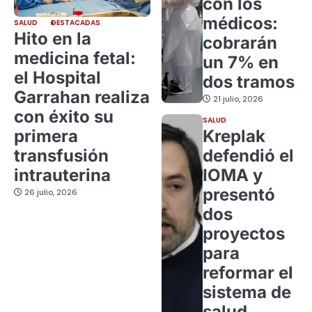
con los
médicos:
SALUD
DESTACADAS
Hito en la
cobrarán
medicina fetal:
un 7% en
el Hospital
dos tramos
Garrahan realiza
21 julio, 2026
con éxito su
SALUD
primera
Kreplak
transfusión
defendió el
intrauterina
IOMA y
presentó
26 julio, 2026
dos
proyectos
para
reformar el
sistema de
salud