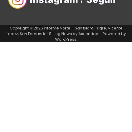
Copyright © 2026
Informe Norte – San Isidro , Tigre, Vicente
Lopez, San Fernando
| Rising News by
Ascendoor
| Powered by
WordPress
.