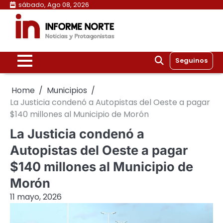
Skip
sábado, Ago 08, 2026
to
content
Seguinos
Home
Municipios
La Justicia condenó a Autopistas del Oeste a pagar
$140 millones al Municipio de Morón
La Justicia condenó a
Autopistas del Oeste a pagar
$140 millones al Municipio de
Morón
11 mayo, 2026