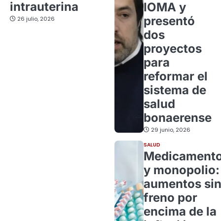
intrauterina
IOMA y
presentó
26 julio, 2026
dos
proyectos
para
reformar el
sistema de
salud
bonaerense
29 junio, 2026
SALUD
Medicament
y monopolio:
aumentos si
freno por
encima de la