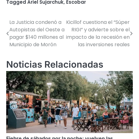
Tagged
Ariel Sujarchuk
,
Escobar
La Justicia condenó a
Kicillof cuestiona el “Súper
Navegación
Autopistas del Oeste a
RIGI” y advierte sobre el
de
pagar $140 millones al
impacto de la recesión en
Municipio de Morón
las inversiones reales
entradas
Noticias Relacionadas
Fiebre de sábados por la noche: vuelven las