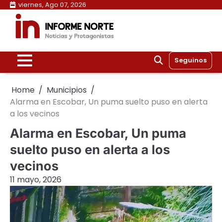
Skip
viernes, Ago 07, 2026
to
content
Seguinos
Home
Municipios
Alarma en Escobar, Un puma suelto puso en alerta
a los vecinos
Alarma en Escobar, Un puma
suelto puso en alerta a los
vecinos
11 mayo, 2026