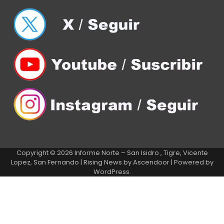
Copyright © 2026
Informe Norte – San Isidro , Tigre, Vicente
Lopez, San Fernando
| Rising News by
Ascendoor
| Powered by
WordPress
.