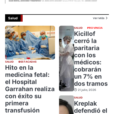
Salud
Ver Más
SALUD
PROVINCIA
Kicillof
cerró la
paritaria
con los
médicos:
SALUD
DESTACADAS
Hito en la
cobrarán
medicina fetal:
un 7% en
el Hospital
dos tramos
Garrahan realiza
21 julio, 2026
con éxito su
SALUD
primera
Kreplak
transfusión
defendió el