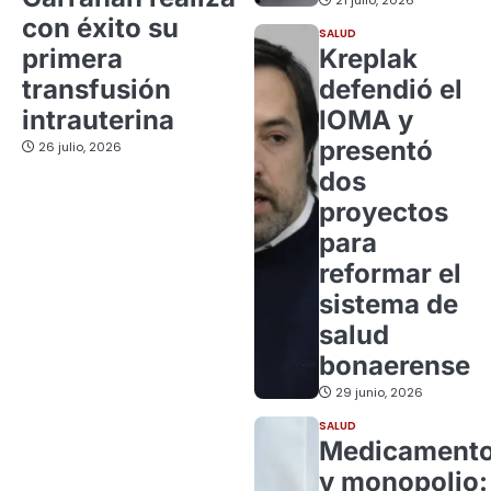
21 julio, 2026
con éxito su
SALUD
primera
Kreplak
transfusión
defendió el
intrauterina
IOMA y
presentó
26 julio, 2026
dos
proyectos
para
reformar el
sistema de
salud
bonaerense
29 junio, 2026
SALUD
Medicament
y monopolio: