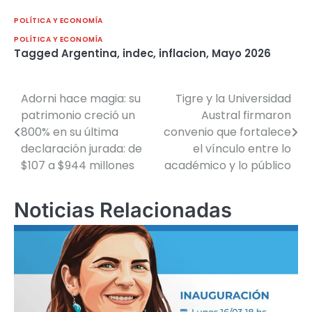
POLÍTICA Y ECONOMÍA
POLÍTICA Y ECONOMÍA
Tagged
Argentina
,
indec
,
inflacion
,
Mayo 2026
Adorni hace magia: su
Tigre y la Universidad
Navegación
patrimonio creció un
Austral firmaron
de
800% en su última
convenio que fortalece
declaración jurada: de
el vínculo entre lo
entradas
$107 a $944 millones
académico y lo público
Noticias Relacionadas