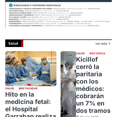
Salud
Ver Más
SALUD
PROVINCIA
Kicillof
cerró la
paritaria
con los
médicos:
SALUD
DESTACADAS
Hito en la
cobrarán
medicina fetal:
un 7% en
el Hospital
dos tramos
Garrahan realiza