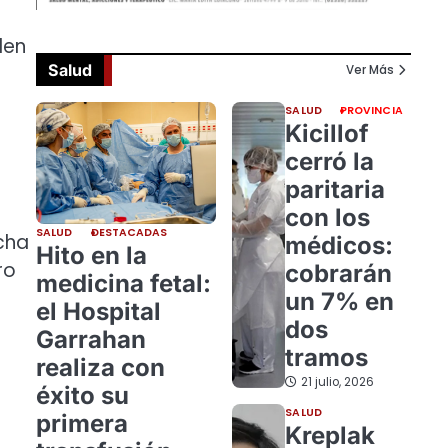
len
Salud
Ver Más
SALUD
PROVINCIA
Kicillof
cerró la
paritaria
con los
SALUD
DESTACADAS
cha
médicos:
Hito en la
ro
cobrarán
medicina fetal:
un 7% en
el Hospital
dos
Garrahan
tramos
realiza con
21 julio, 2026
éxito su
SALUD
primera
Kreplak