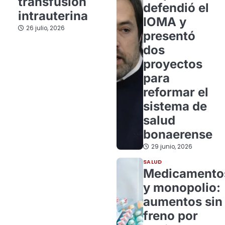
transfusión
defendió el
intrauterina
IOMA y
26 julio, 2026
presentó
dos
proyectos
para
reformar el
sistema de
salud
bonaerense
29 junio, 2026
SALUD
Medicamento
y monopolio:
aumentos sin
freno por