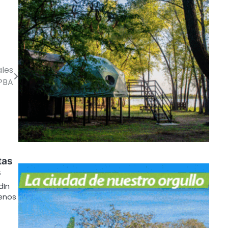
ales
 PBA
tas
s
dIn
uenos