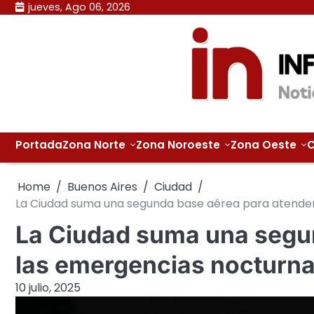
Skip
jueves, Ago 06, 2026
to
content
Portada
Zona Norte
Zona Noroeste
Zona Oeste
C
Home
Buenos Aires
Ciudad
La Ciudad suma una segunda base aérea para atende
La Ciudad suma una segu
las emergencias nocturn
10 julio, 2025