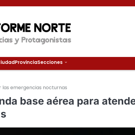
iudad
Provincia
Secciones
r las emergencias nocturnas
nda base aérea para atend
as