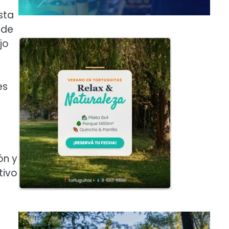
sta
 de
jo
es
ón y
tivo