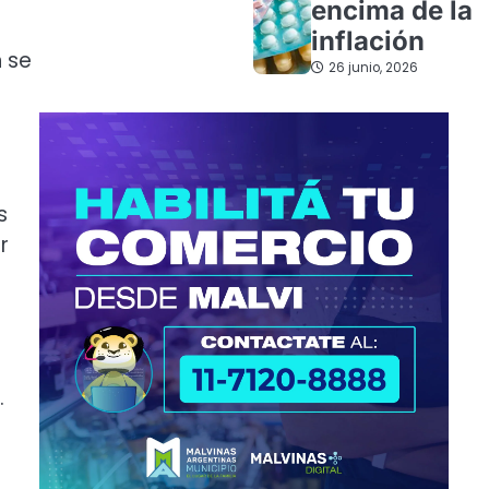
encima de la
inflación
n se
26 junio, 2026
s
r
.