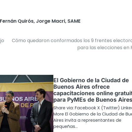
Fernán Quirós
,
Jorge Macri
,
SAME
jo
Cómo quedaron conformados los 9 frentes elector
para las elecciones en
El Gobierno de la Ciudad de
Buenos Aires ofrece
capacitaciones online gratui
para PyMEs de Buenos Aire
Share via: Facebook X (Twitter) Linke
More El Gobierno de la Ciudad de B
Aires invita a representantes de
pequeñas…