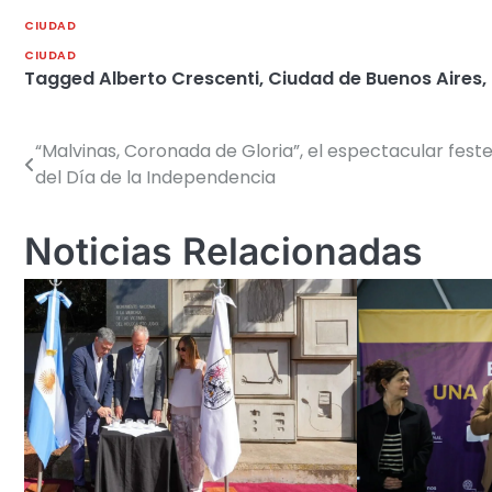
CIUDAD
CIUDAD
Tagged
Alberto Crescenti
,
Ciudad de Buenos Aires
,
“Malvinas, Coronada de Gloria”, el espectacular feste
Navegación
del Día de la Independencia
de
entradas
Noticias Relacionadas