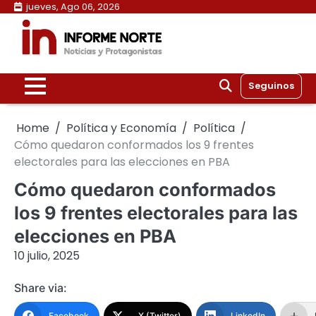
Skip
jueves, Ago 06, 2026
to
content
Seguinos
Home
Política y Economía
Política
Cómo quedaron conformados los 9 frentes
electorales para las elecciones en PBA
Cómo quedaron conformados
los 9 frentes electorales para las
elecciones en PBA
10 julio, 2025
Share via:
Facebook
X (Twitter)
LinkedIn