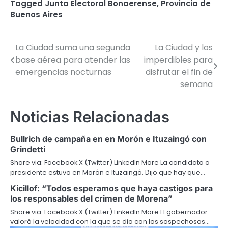
Tagged
Junta Electoral Bonaerense
,
Provincia de
Buenos Aires
La Ciudad suma una segunda
La Ciudad y los
Navegación
base aérea para atender las
imperdibles para
de
emergencias nocturnas
disfrutar el fin de
semana
entradas
Noticias Relacionadas
Bullrich de campaña en en Morón e Ituzaingó con
Grindetti
Share via: Facebook X (Twitter) LinkedIn More La candidata a
presidente estuvo en Morón e Ituzaingó. Dijo que hay que…
Kicillof: “Todos esperamos que haya castigos para
los responsables del crimen de Morena”
Share via: Facebook X (Twitter) LinkedIn More El gobernador
valoró la velocidad con la que se dio con los sospechosos…