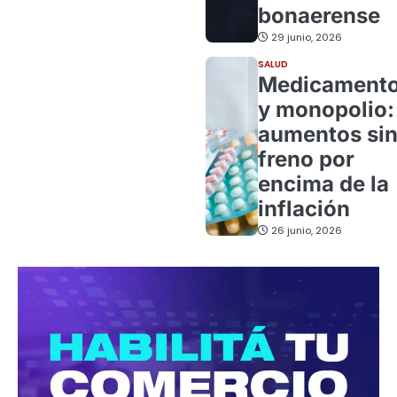
bonaerense
29 junio, 2026
SALUD
Medicament
y monopolio:
aumentos si
freno por
encima de la
inflación
26 junio, 2026