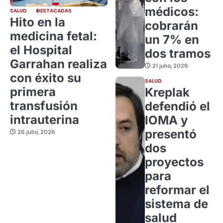
médicos:
SALUD
DESTACADAS
Hito en la
cobrarán
medicina fetal:
un 7% en
el Hospital
dos tramos
Garrahan realiza
21 julio, 2026
con éxito su
SALUD
primera
Kreplak
transfusión
defendió el
intrauterina
IOMA y
presentó
26 julio, 2026
dos
proyectos
para
reformar el
sistema de
salud