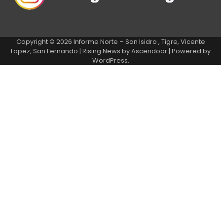
Copyright © 2026
Informe Norte – San Isidro , Tigre, Vicente
Lopez, San Fernando
| Rising News by
Ascendoor
| Powered by
WordPress
.