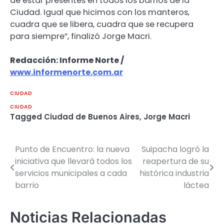
de estar presentes en todos los barrios de la
Ciudad. Igual que hicimos con los manteros,
cuadra que se libera, cuadra que se recupera
para siempre”, finalizó Jorge Macri.
Redacción: Informe Norte /
www.informenorte.com.ar
CIUDAD
CIUDAD
Tagged
Ciudad de Buenos Aires
,
Jorge Macri
Punto de Encuentro: la nueva
Suipacha logró la
Navegación
iniciativa que llevará todos los
reapertura de su
de
servicios municipales a cada
histórica industria
barrio
láctea
entradas
Noticias Relacionadas