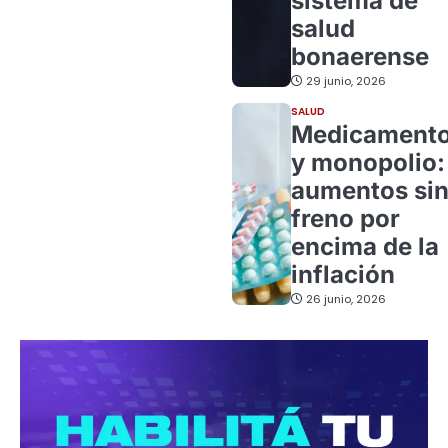
sistema de
salud
bonaerense
29 junio, 2026
SALUD
Medicament
y monopolio:
aumentos si
freno por
encima de la
inflación
26 junio, 2026