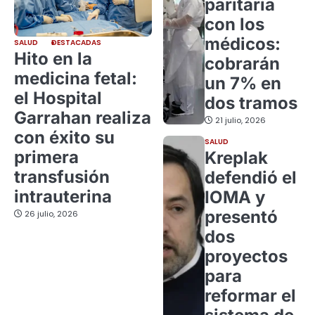
paritaria
con los
médicos:
SALUD
DESTACADAS
Hito en la
cobrarán
medicina fetal:
un 7% en
el Hospital
dos tramos
Garrahan realiza
21 julio, 2026
con éxito su
SALUD
primera
Kreplak
transfusión
defendió el
intrauterina
IOMA y
presentó
26 julio, 2026
dos
proyectos
para
reformar el