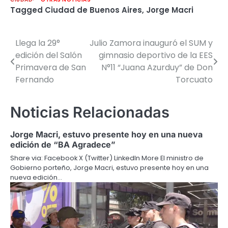
Tagged
Ciudad de Buenos Aires
,
Jorge Macri
Llega la 29°
Julio Zamora inauguró el SUM y
Navegación
edición del Salón
gimnasio deportivo de la EES
de
Primavera de San
N°11 “Juana Azurduy” de Don
Fernando
Torcuato
entradas
Noticias Relacionadas
Jorge Macri, estuvo presente hoy en una nueva
edición de “BA Agradece”
Share via: Facebook X (Twitter) LinkedIn More El ministro de
Gobierno porteño, Jorge Macri, estuvo presente hoy en una
nueva edición…