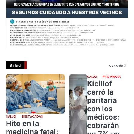
Salud
Ver Más
SALUD
PROVINCIA
Kicillof
cerró la
paritaria
con los
médicos:
SALUD
DESTACADAS
Hito en la
cobrarán
medicina fetal:
un 7% en