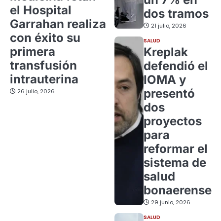
el Hospital
dos tramos
Garrahan realiza
21 julio, 2026
con éxito su
SALUD
primera
Kreplak
transfusión
defendió el
intrauterina
IOMA y
presentó
26 julio, 2026
dos
proyectos
para
reformar el
sistema de
salud
bonaerense
29 junio, 2026
SALUD