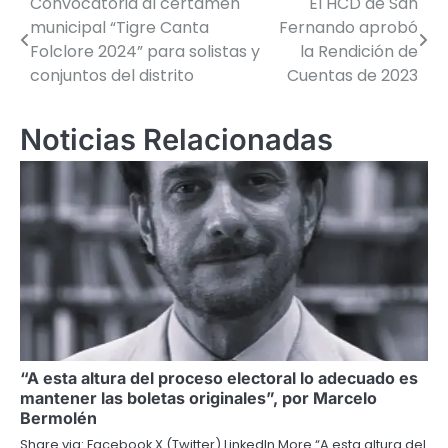
Convocatoria al certamen
El HCD de San
Navegación
municipal “Tigre Canta
Fernando aprobó
de
Folclore 2024” para solistas y
la Rendición de
conjuntos del distrito
Cuentas de 2023
entradas
Noticias Relacionadas
“A esta altura del proceso electoral lo adecuado es
mantener las boletas originales”, por Marcelo
Bermolén
Share via: Facebook X (Twitter) LinkedIn More “A esta altura del