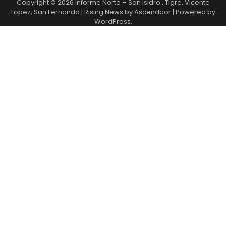
Copyright © 2026
Informe Norte – San Isidro , Tigre, Vicente
Lopez, San Fernando
| Rising News by
Ascendoor
| Powered by
WordPress
.