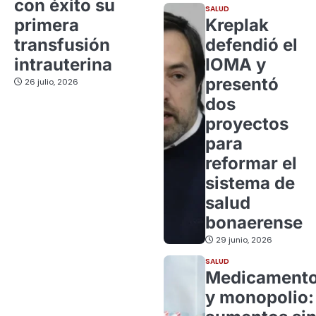
con éxito su
SALUD
primera
Kreplak
transfusión
defendió el
intrauterina
IOMA y
presentó
26 julio, 2026
dos
proyectos
para
reformar el
sistema de
salud
bonaerense
29 junio, 2026
SALUD
Medicament
y monopolio: