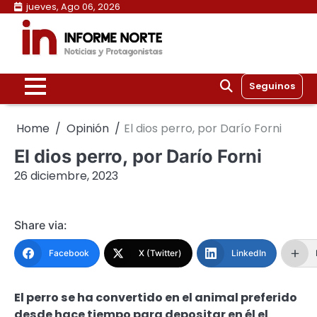
Skip
jueves, Ago 06, 2026
to
content
Seguinos
Home
Opinión
El dios perro, por Darío Forni
El dios perro, por Darío Forni
26 diciembre, 2023
Share via:
Facebook
X (Twitter)
LinkedIn
El perro se ha convertido en el animal preferido
desde hace tiempo para depositar en él el