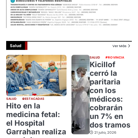
Salud
Ver Más
SALUD
PROVINCIA
Kicillof
cerró la
paritaria
con los
médicos:
SALUD
DESTACADAS
Hito en la
cobrarán
medicina fetal:
un 7% en
el Hospital
dos tramos
Garrahan realiza
21 julio, 2026