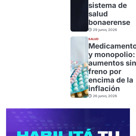
sistema de
salud
bonaerense
29 junio, 2026
SALUD
Medicament
y monopolio:
aumentos si
freno por
encima de la
inflación
26 junio, 2026