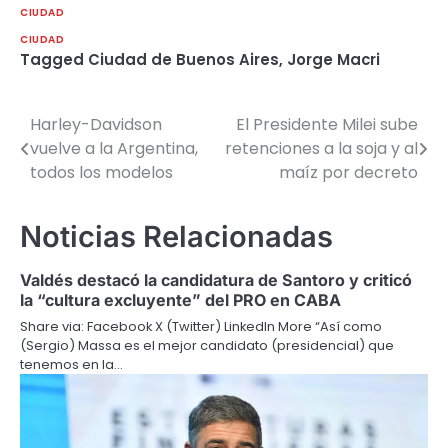
CIUDAD
CIUDAD
Tagged
Ciudad de Buenos Aires
,
Jorge Macri
Harley-Davidson
El Presidente Milei sube
Navegación
vuelve a la Argentina,
retenciones a la soja y al
de
todos los modelos
maíz por decreto
entradas
Noticias Relacionadas
Valdés destacó la candidatura de Santoro y criticó
la “cultura excluyente” del PRO en CABA
Share via: Facebook X (Twitter) LinkedIn More “Así como
(Sergio) Massa es el mejor candidato (presidencial) que
tenemos en la…