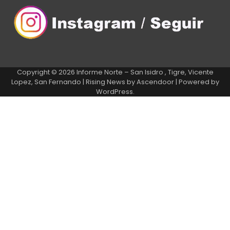
Copyright © 2026
Informe Norte – San Isidro , Tigre, Vicente
Lopez, San Fernando
| Rising News by
Ascendoor
| Powered by
WordPress
.