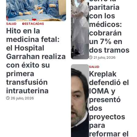
paritaria
con los
médicos:
SALUD
DESTACADAS
Hito en la
cobrarán
medicina fetal:
un 7% en
el Hospital
dos tramos
Garrahan realiza
21 julio, 2026
con éxito su
SALUD
primera
Kreplak
transfusión
defendió el
intrauterina
IOMA y
presentó
26 julio, 2026
dos
proyectos
para
reformar el