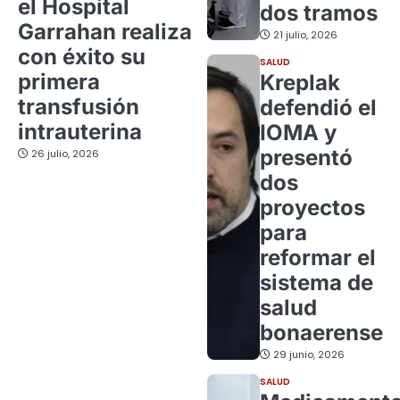
el Hospital
dos tramos
Garrahan realiza
21 julio, 2026
con éxito su
SALUD
primera
Kreplak
transfusión
defendió el
intrauterina
IOMA y
presentó
26 julio, 2026
dos
proyectos
para
reformar el
sistema de
salud
bonaerense
29 junio, 2026
SALUD