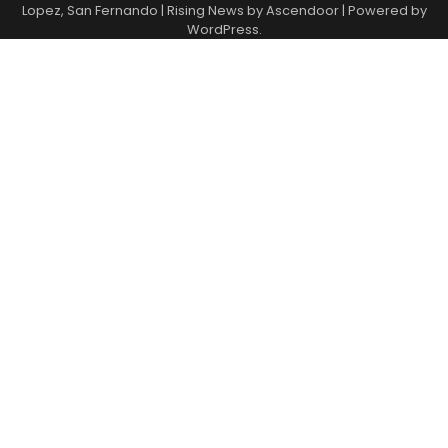
Lopez, San Fernando
| Rising News by
Ascendoor
| Powered by
WordPress
.