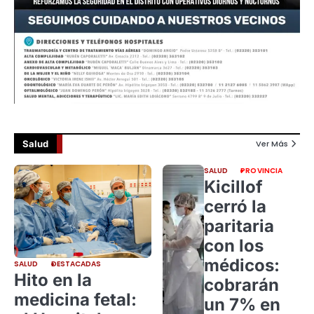
Salud
Ver Más
SALUD
PROVINCIA
Kicillof
cerró la
paritaria
con los
médicos:
SALUD
DESTACADAS
Hito en la
cobrarán
medicina fetal:
un 7% en