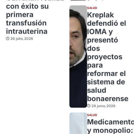
con éxito su
SALUD
primera
Kreplak
transfusión
defendió el
intrauterina
IOMA y
presentó
26 julio, 2026
dos
proyectos
para
reformar el
sistema de
salud
bonaerense
29 junio, 2026
SALUD
Medicament
y monopolio: