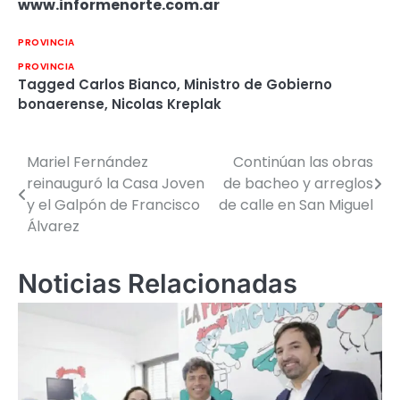
www.informenorte.com.ar
PROVINCIA
PROVINCIA
Tagged
Carlos Bianco
,
Ministro de Gobierno
bonaerense
,
Nicolas Kreplak
Mariel Fernández
Continúan las obras
Navegación
reinauguró la Casa Joven
de bacheo y arreglos
de
y el Galpón de Francisco
de calle en San Miguel
Álvarez
entradas
Noticias Relacionadas