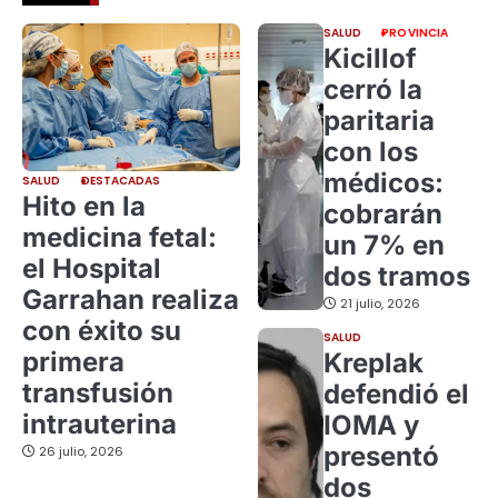
SALUD
PROVINCIA
Kicillof
cerró la
paritaria
con los
médicos:
SALUD
DESTACADAS
Hito en la
cobrarán
medicina fetal:
un 7% en
el Hospital
dos tramos
Garrahan realiza
21 julio, 2026
con éxito su
SALUD
primera
Kreplak
transfusión
defendió el
intrauterina
IOMA y
presentó
26 julio, 2026
dos