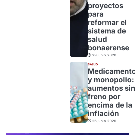
proyectos
para
reformar el
sistema de
salud
bonaerense
29 junio, 2026
SALUD
Medicament
y monopolio:
aumentos si
freno por
encima de la
inflación
26 junio, 2026