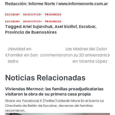
Redacción: Informe Norte / www.informenorte.com.ar
ESCOBAR
MUNICIPIOS
PROVINCIA
ESCOBAR
MUNICIPIOS
PROVINCIA
Tagged
Ariel Sujarchuk
,
Axel kicillof
,
Escobar
,
Provincia de BuenosAires
¡Navidad en
Las Madres del Dolor
Navegación
Familia! en San
conmemoraron su 20 aniversario
de
Isidro
en Vicente López
entradas
Noticias Relacionadas
Viviendas Mermoz: las familias preadjudicatarias
visitaron la obra de su primera casa propia
Share via: Facebook X (Twitter) LinkedIn More En el barrio La
Chechela de Belén de Escobar, decenas de familias
recorrieron…