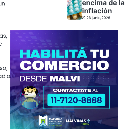
encima de la
un
inflación
26 junio, 2026
as,
e
so,
adió