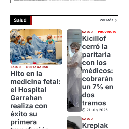
Salud
Ver Más
SALUD
PROVINCIA
Kicillof
cerró la
paritaria
con los
SALUD
DESTACADAS
médicos:
Hito en la
cobrarán
medicina fetal:
un 7% en
el Hospital
dos
Garrahan
tramos
realiza con
21 julio, 2026
éxito su
SALUD
primera
Kreplak