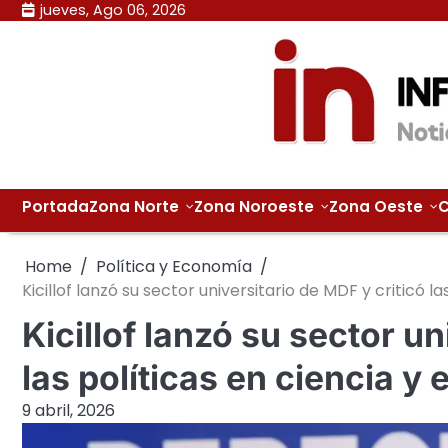
Skip
jueves, Ago 06, 2026
to
content
Portada
Zona Norte
Zona Noroeste
Zona Oeste
C
Home
Política y Economía
Kicillof lanzó su sector universitario de MDF y criticó l
Kicillof lanzó su sector un
las políticas en ciencia y
9 abril, 2026