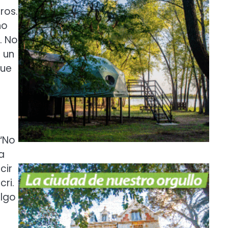
ros.
no
. No
 un
que
 “No
a
cir
ri.
algo