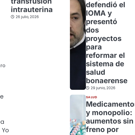
transfusión
defendió el
intrauterina
IOMA y
26 julio, 2026
presentó
dos
proyectos
para
reformar el
sistema de
tro
salud
bonaerense
29 junio, 2026
de
SALUD
Medicamento
y monopolio:
aumentos sin
ja
freno por
. Yo