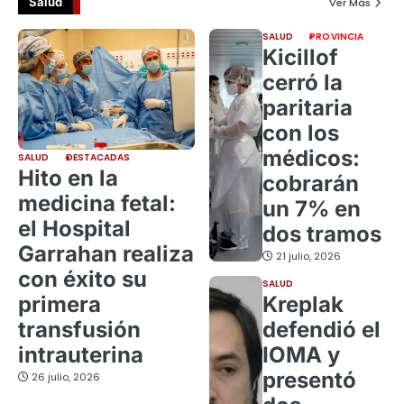
Salud
Ver Más
SALUD
PROVINCIA
Kicillof
cerró la
paritaria
con los
médicos:
SALUD
DESTACADAS
Hito en la
cobrarán
medicina fetal:
un 7% en
el Hospital
dos tramos
Garrahan realiza
21 julio, 2026
con éxito su
SALUD
primera
Kreplak
transfusión
defendió el
intrauterina
IOMA y
presentó
26 julio, 2026