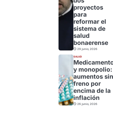
dos
proyectos
para
reformar el
sistema de
salud
bonaerense
29 junio, 2026
SALUD
Medicament
y monopolio:
aumentos si
freno por
encima de la
inflación
26 junio, 2026