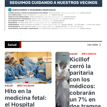
Salud
Ver Más
SALUD
PROVINCIA
Kicillof
cerró la
paritaria
con los
médicos:
SALUD
DESTACADAS
Hito en la
cobrarán
medicina fetal:
un 7% en
el Hospital
dos tramos