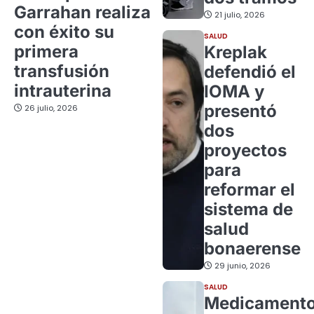
Garrahan realiza
21 julio, 2026
con éxito su
SALUD
primera
Kreplak
transfusión
defendió el
intrauterina
IOMA y
presentó
26 julio, 2026
dos
proyectos
para
reformar el
sistema de
salud
bonaerense
29 junio, 2026
SALUD
Medicament