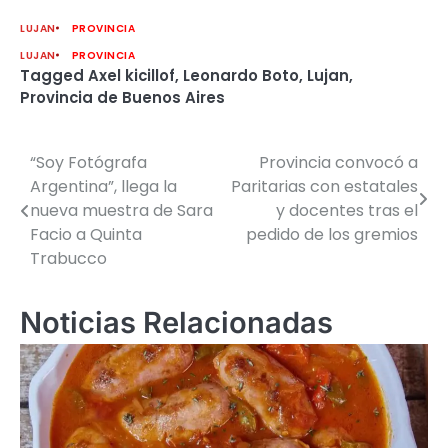
LUJAN
PROVINCIA
LUJAN
PROVINCIA
Tagged
Axel kicillof
,
Leonardo Boto
,
Lujan
,
Provincia de Buenos Aires
“Soy Fotógrafa
Provincia convocó a
Navegación
Argentina”, llega la
Paritarias con estatales
de
nueva muestra de Sara
y docentes tras el
Facio a Quinta
pedido de los gremios
entradas
Trabucco
Noticias Relacionadas