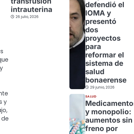
transfusión
defendió el
intrauterina
IOMA y
26 julio, 2026
presentó
dos
proyectos
para
as
reformar el
que
sistema de
 y
salud
bonaerense
29 junio, 2026
nte
SALUD
s y
Medicamento
jo,
y monopolio:
o de
aumentos sin
freno por