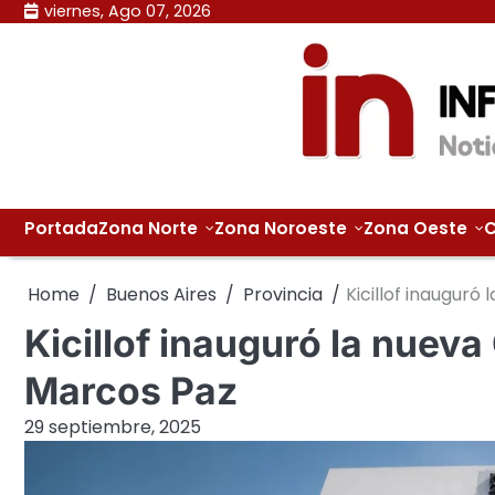
Skip
viernes, Ago 07, 2026
to
content
Portada
Zona Norte
Zona Noroeste
Zona Oeste
C
Home
Buenos Aires
Provincia
Kicillof inauguró
Kicillof inauguró la nueva
Marcos Paz
29 septiembre, 2025