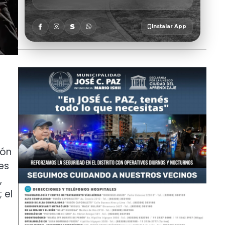
ión
es
,
 el