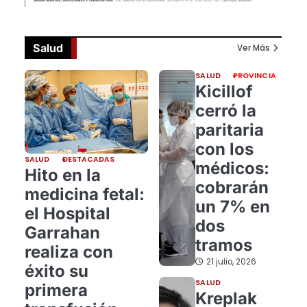
Salud
Ver Más
SALUD
PROVINCIA
Kicillof
cerró la
paritaria
con los
SALUD
DESTACADAS
médicos:
Hito en la
cobrarán
medicina fetal:
un 7% en
el Hospital
dos
Garrahan
tramos
realiza con
21 julio, 2026
éxito su
SALUD
primera
Kreplak