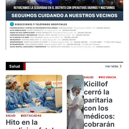
Salud
Ver Más
SALUD
PROVINCIA
Kicillof
cerró la
paritaria
con los
médicos:
SALUD
DESTACADAS
Hito en la
cobrarán