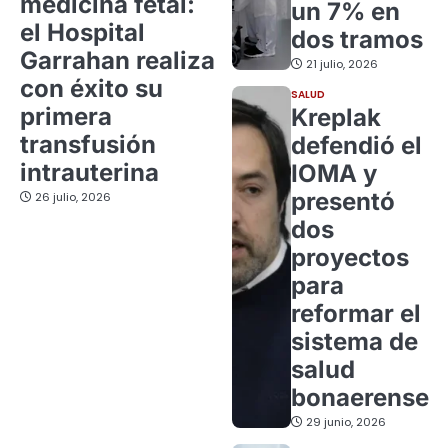
medicina fetal:
un 7% en
el Hospital
dos tramos
Garrahan realiza
21 julio, 2026
con éxito su
SALUD
primera
Kreplak
transfusión
defendió el
intrauterina
IOMA y
presentó
26 julio, 2026
dos
proyectos
para
reformar el
sistema de
salud
bonaerense
29 junio, 2026