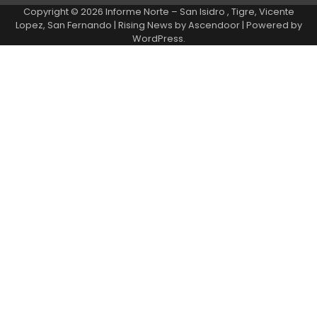
Copyright © 2026
Informe Norte – San Isidro , Tigre, Vicente
Lopez, San Fernando
| Rising News by
Ascendoor
| Powered by
WordPress
.