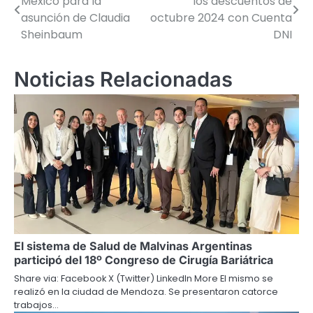
México para la
los descuentos de
de
asunción de Claudia
octubre 2024 con Cuenta
Sheinbaum
DNI
entradas
Noticias Relacionadas
El sistema de Salud de Malvinas Argentinas
participó del 18º Congreso de Cirugía Bariátrica
Share via: Facebook X (Twitter) LinkedIn More El mismo se
realizó en la ciudad de Mendoza. Se presentaron catorce
trabajos…