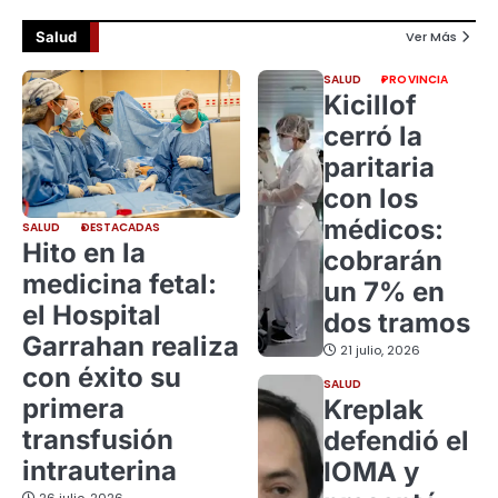
Salud
Ver Más
SALUD
PROVINCIA
Kicillof
cerró la
paritaria
con los
médicos:
SALUD
DESTACADAS
Hito en la
cobrarán
medicina fetal:
un 7% en
el Hospital
dos tramos
Garrahan realiza
21 julio, 2026
con éxito su
SALUD
primera
Kreplak
transfusión
defendió el
intrauterina
IOMA y
26 julio, 2026