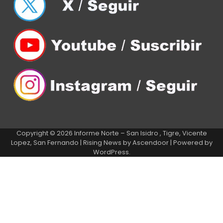
Copyright © 2026
Informe Norte – San Isidro , Tigre, Vicente
Lopez, San Fernando
| Rising News by
Ascendoor
| Powered by
WordPress
.