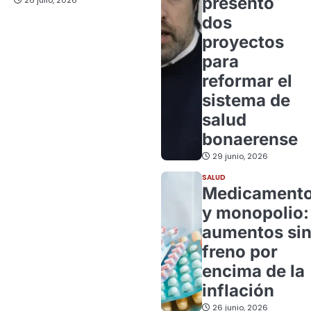
presentó
dos
proyectos
para
reformar el
sistema de
salud
bonaerense
29 junio, 2026
SALUD
Medicament
y monopolio:
aumentos si
freno por
encima de la
inflación
26 junio, 2026