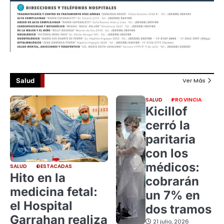
Salud
Ver Más
SALUD
PROVINCIA
Kicillof
cerró la
paritaria
con los
médicos:
SALUD
DESTACADAS
Hito en la
cobrarán
medicina fetal:
un 7% en
el Hospital
dos tramos
Garrahan realiza
21 julio, 2026