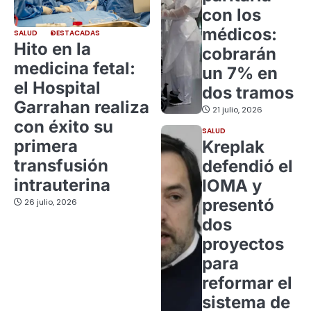
con los
médicos:
SALUD
DESTACADAS
Hito en la
cobrarán
medicina fetal:
un 7% en
el Hospital
dos tramos
Garrahan realiza
21 julio, 2026
con éxito su
SALUD
primera
Kreplak
transfusión
defendió el
intrauterina
IOMA y
presentó
26 julio, 2026
dos
proyectos
para
reformar el
sistema de