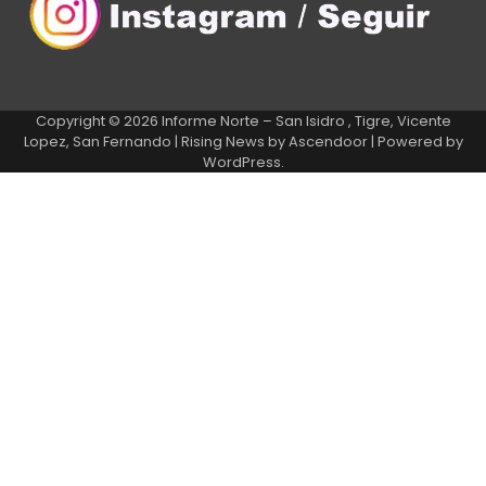
Copyright © 2026
Informe Norte – San Isidro , Tigre, Vicente
Lopez, San Fernando
| Rising News by
Ascendoor
| Powered by
WordPress
.