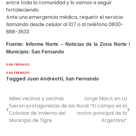
entre toda la comunidad y lo vamos a seguir
fortaleciendo.
Ante una emergencia médica, requerir el servicio
llamando desde celular al 107 o al teléfono 0800-
888-3633
Fuente: Informe Norte – Noticias de la Zona Norte /
Municipio: San Fernando
SAN FERNADO
SAN FERNADO
Tagged
Juan Andreotti
,
San Fernando
Miles vecinos y vecinas
Jorge Macri, en La
Navegación
fueron protagonistas de las
Rural: “El campo es el
de
Colonias de Invierno del
motor principal de la
Municipio de Tigre
Argentina”
entradas