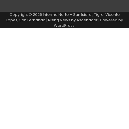
Copyright © 2026
Informe Norte – San Isidro , Tigre, Vicente
Lopez, San Fernando
| Rising News by
Ascendoor
| Powered by
WordPress
.