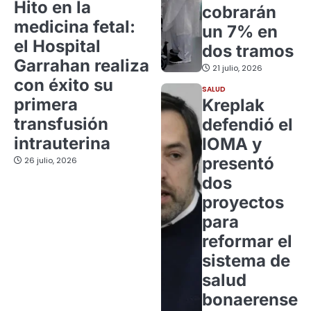
Hito en la
cobrarán
medicina fetal:
un 7% en
el Hospital
dos tramos
Garrahan realiza
21 julio, 2026
con éxito su
SALUD
primera
Kreplak
transfusión
defendió el
intrauterina
IOMA y
presentó
26 julio, 2026
dos
proyectos
para
reformar el
sistema de
salud
bonaerense