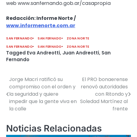
web www.sanfernando.gob.ar/casapropia
Redacción: Informe Norte /
www.informenorte.com.ar
SAN FERNANDO
SAN FERNADO
ZONA NORTE
SAN FERNANDO
SAN FERNADO
ZONA NORTE
Tagged
Eva Andreotti
,
Juan Andreotti
,
San
Fernando
Jorge Macri ratificó su
El PRO bonaerense
Navegación
compromiso con el orden y
renovó autoridades
de
la seguridad y quiere
con Ritondo y
impedir que la gente viva en
Soledad Martínez al
entradas
la calle
frente
Noticias Relacionadas