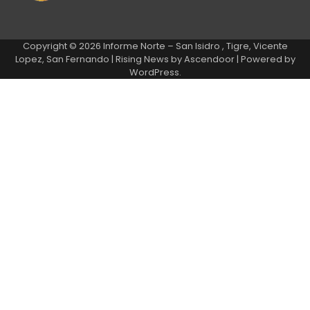
Copyright © 2026
Informe Norte – San Isidro , Tigre, Vicente
Lopez, San Fernando
| Rising News by
Ascendoor
| Powered by
WordPress
.