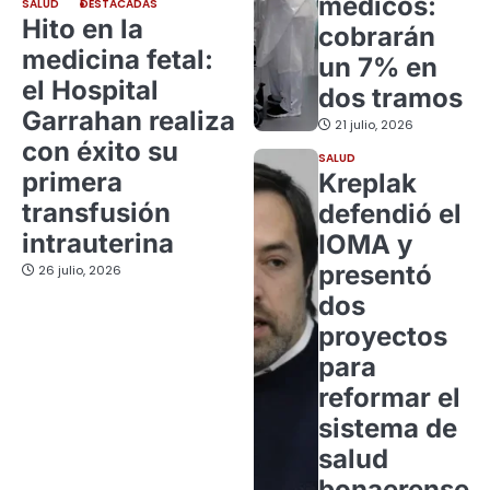
médicos:
SALUD
DESTACADAS
Hito en la
cobrarán
medicina fetal:
un 7% en
el Hospital
dos tramos
Garrahan realiza
21 julio, 2026
con éxito su
SALUD
primera
Kreplak
transfusión
defendió el
intrauterina
IOMA y
presentó
26 julio, 2026
dos
proyectos
para
reformar el
sistema de
salud
bonaerense