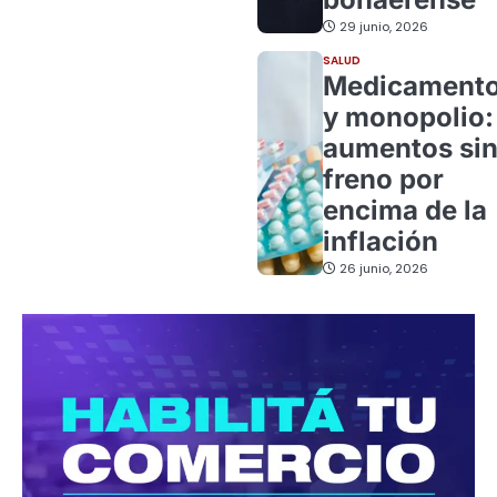
29 junio, 2026
SALUD
Medicament
y monopolio:
aumentos si
freno por
encima de la
inflación
26 junio, 2026