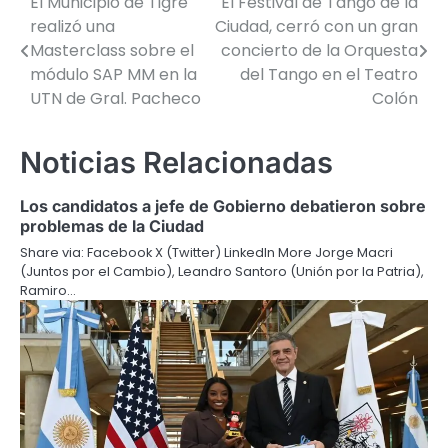
El Municipio de Tigre
El Festival de Tango de la
Navegación
realizó una
Ciudad, cerró con un gran
de
Masterclass sobre el
concierto de la Orquesta
módulo SAP MM en la
del Tango en el Teatro
entradas
UTN de Gral. Pacheco
Colón
Noticias Relacionadas
Los candidatos a jefe de Gobierno debatieron sobre
problemas de la Ciudad
Share via: Facebook X (Twitter) LinkedIn More Jorge Macri
(Juntos por el Cambio), Leandro Santoro (Unión por la Patria),
Ramiro…