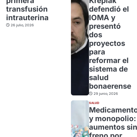
primera
Kreplak
transfusión
defendió el
intrauterina
IOMA y
presentó
26 julio, 2026
dos
proyectos
para
reformar el
sistema de
salud
bonaerense
29 junio, 2026
SALUD
Medicament
y monopolio:
aumentos si
freno por