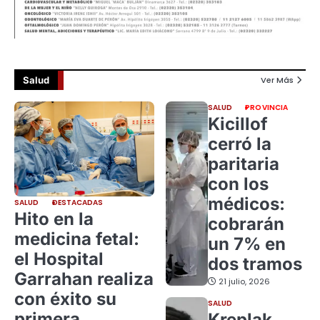
Salud
Ver Más
SALUD
PROVINCIA
Kicillof
cerró la
paritaria
con los
médicos:
SALUD
DESTACADAS
Hito en la
cobrarán
medicina fetal:
un 7% en
el Hospital
dos tramos
Garrahan realiza
21 julio, 2026
con éxito su
SALUD
primera
Kreplak