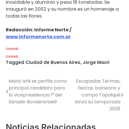
inoxidable y aluminio y pesa 18 toneladas. Se
inauguró en 2002 y su nombre es un homenaje a
todas las flores.
Redacción: Informe Norte /
www.informenorte.com.ar
CIUDAD
CIUDAD
Tagged
Ciudad de Buenos Aires
,
Jorge Macri
Mario Ishii se perfila como
Escapadas Termas,
Navegación
principal candidato para
fiestas, balneario y
de
la vicepresidencia 1° del
campo Tapalqué
Senado Bonaerense9
lanza su temporada
entradas
2026
Noticias Relacionadas