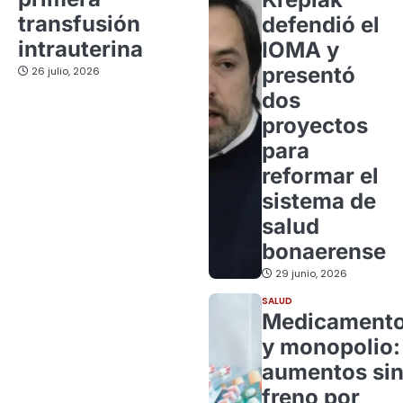
transfusión
defendió el
intrauterina
IOMA y
presentó
26 julio, 2026
dos
proyectos
para
reformar el
sistema de
salud
bonaerense
29 junio, 2026
SALUD
Medicament
y monopolio:
aumentos si
freno por