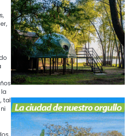
s,
er,
ido
a
años
 la
 tal
ni
dos,