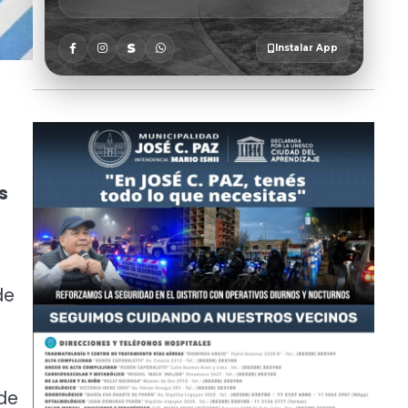
s
de
 de