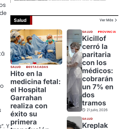
nos
 de
Salud
Ver Más
SALUD
PROVINCIA
Kicillof
cerró la
tá
paritaria
con los
SALUD
DESTACADAS
médicos:
Hito en la
cobrarán
medicina fetal:
go
un 7% en
el Hospital
dos
Garrahan
tramos
realiza con
s
21 julio, 2026
éxito su
SALUD
primera
Kreplak
”. Y