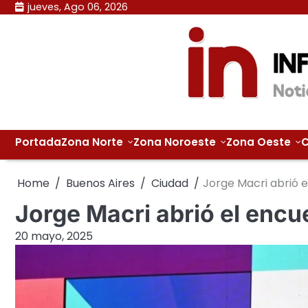
Skip
jueves, Ago 06, 2026
to
content
Portada
Zona Norte
Zona Noroeste
Zona Oeste
C
Home
Buenos Aires
Ciudad
Jorge Macri abrió
Jorge Macri abrió el en
20 mayo, 2025