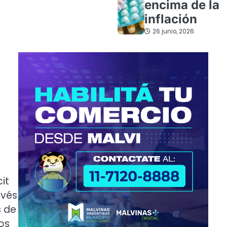
encima de la
inflación
26 junio, 2026
it
avés
s de
os