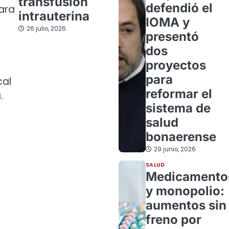
transfusión
defendió el
para
intrauterina
IOMA y
26 julio, 2026
presentó
dos
proyectos
para
cal
reformar el
.
sistema de
salud
bonaerense
29 junio, 2026
SALUD
Medicamento
y monopolio:
aumentos sin
freno por