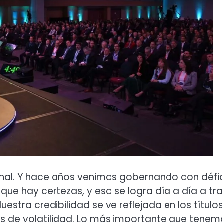
ional. Y hace años venimos gobernando con défic
rque hay certezas, y eso se logra día a día a tr
stra credibilidad se ve reflejada en los título
dos de volatilidad. Lo más importante que tenem