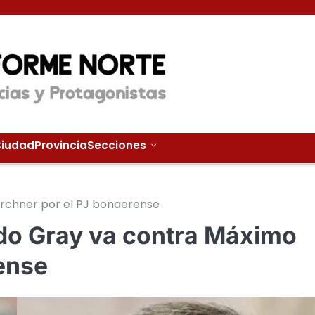
iudad
Provincia
Secciones
irchner por el PJ bonaerense
ndo Gray va contra Máximo
ense