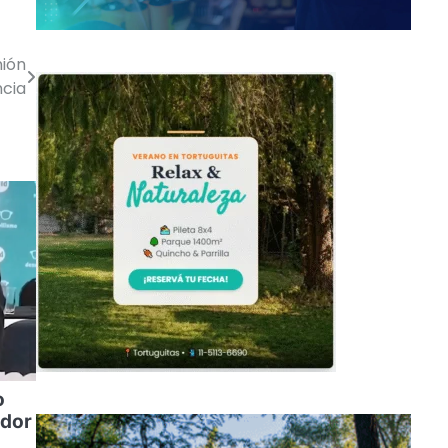
nión
ncia
o
ador