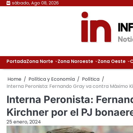
Skip
sábado, Ago 08, 2026
to
content
Portada
Zona Norte
Zona Noroeste
Zona Oeste
C
Home
Política y Economía
Política
Interna Peronista: Fernando Gray va contra Máximo K
Interna Peronista: Ferna
Kirchner por el PJ bonaer
25 enero, 2024