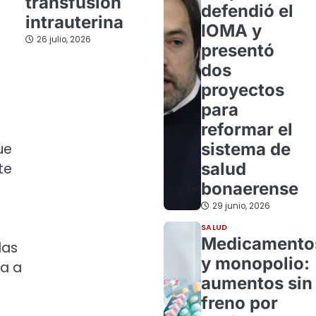
transfusión
defendió el
intrauterina
IOMA y
26 julio, 2026
presentó
dos
proyectos
para
reformar el
a
sistema de
ue
salud
te
bonaerense
29 junio, 2026
SALUD
Medicamento
las
y monopolio:
na a
aumentos sin
freno por