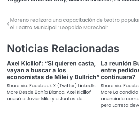
Moreno realizara una capacitación de teatro popula
Navegación
el Teatro Municipal “Leopoldo Marechal”
de
entradas
Noticias Relacionadas
Axel Kicillof: “Si quieren casta,
La reunión Bu
vayan a buscar a los
entre pedido
economistas de Milei y Bullrich”
continuara?
Share via: Facebook X (Twitter) LinkedIn
Share via: Facebo
More Desde Bahía Blanca, Axel Kicillof
More La candida
acusó a Javier Milei y a Juntos de…
anunciarlo como 
pero Larreta dev