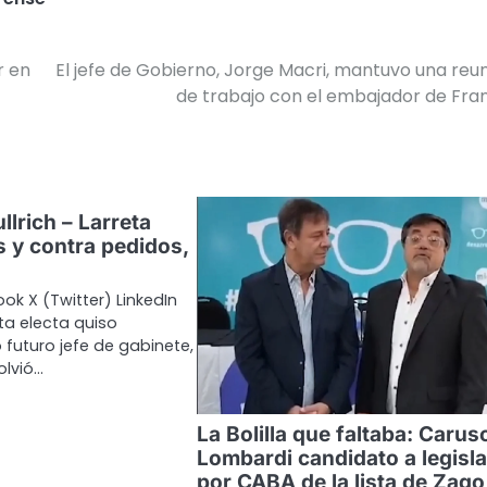
r en
El jefe de Gobierno, Jorge Macri, mantuvo una reu
de trabajo con el embajador de Fra
llrich – Larreta
s y contra pedidos,
ok X (Twitter) LinkedIn
ta electa quiso
futuro jefe de gabinete,
olvió…
La Bolilla que faltaba: Carus
Lombardi candidato a legisl
por CABA de la lista de Zago