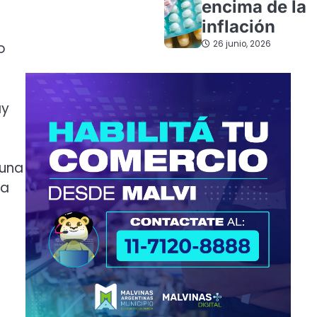
encima de la
inflación
26 junio, 2026
o
ay
“una
ha