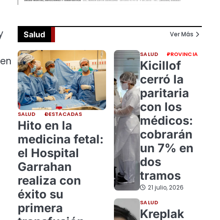
y
Salud
Ver Más
SALUD
PROVINCIA
 en
Kicillof
cerró la
paritaria
con los
SALUD
DESTACADAS
médicos:
Hito en la
cobrarán
medicina fetal:
un 7% en
el Hospital
dos
Garrahan
tramos
realiza con
21 julio, 2026
éxito su
SALUD
primera
Kreplak