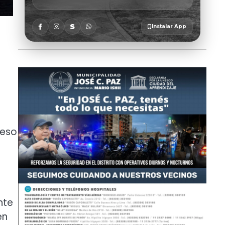
reso
nte
en