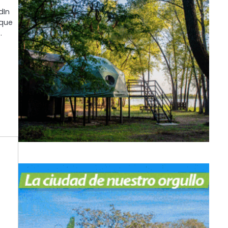
dIn
 que
…