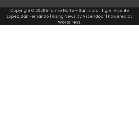
Copyright © 2026
Informe Norte – San Isidro , Tigre, Vicente
Lopez, San Fernando
| Rising News by
Ascendoor
| Powered by
WordPress
.