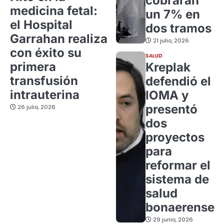
cobrarán
medicina fetal:
un 7% en
el Hospital
dos tramos
Garrahan realiza
21 julio, 2026
con éxito su
SALUD
primera
Kreplak
transfusión
defendió el
intrauterina
IOMA y
presentó
26 julio, 2026
dos
proyectos
para
reformar el
sistema de
salud
bonaerense
29 junio, 2026