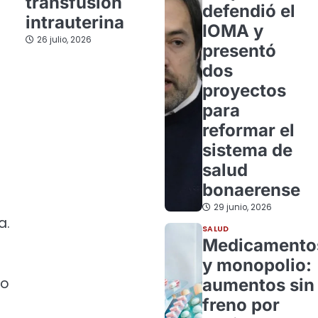
transfusión
defendió el
intrauterina
IOMA y
26 julio, 2026
presentó
dos
proyectos
para
reformar el
sistema de
salud
bonaerense
29 junio, 2026
a.
SALUD
Medicamento
y monopolio:
vo
aumentos sin
freno por