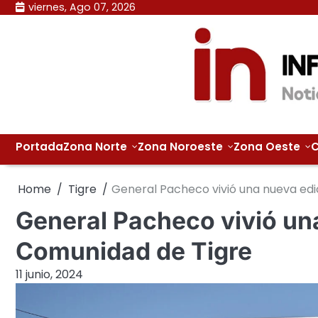
Skip
viernes, Ago 07, 2026
to
content
Portada
Zona Norte
Zona Noroeste
Zona Oeste
C
Home
Tigre
General Pacheco vivió una nueva edi
General Pacheco vivió una
Comunidad de Tigre
11 junio, 2024