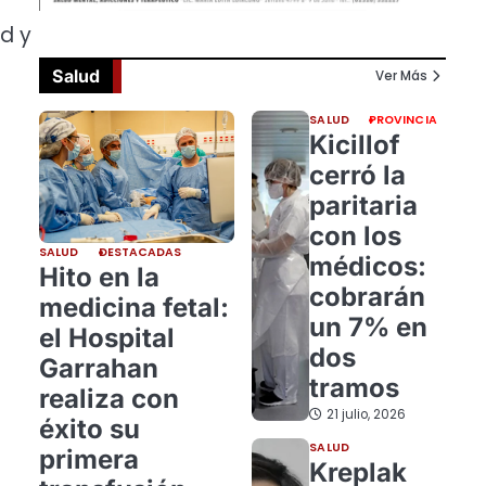
d y
Salud
Ver Más
SALUD
PROVINCIA
Kicillof
cerró la
paritaria
con los
SALUD
DESTACADAS
médicos:
Hito en la
cobrarán
medicina fetal:
un 7% en
el Hospital
dos
Garrahan
tramos
realiza con
21 julio, 2026
éxito su
SALUD
primera
Kreplak