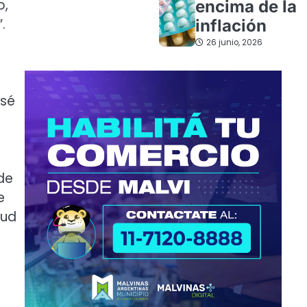
o,
encima de la
.
inflación
26 junio, 2026
osé
de
e
lud