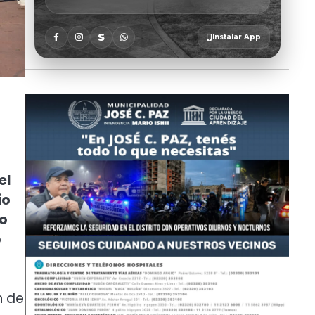
el
io
no
o
n de