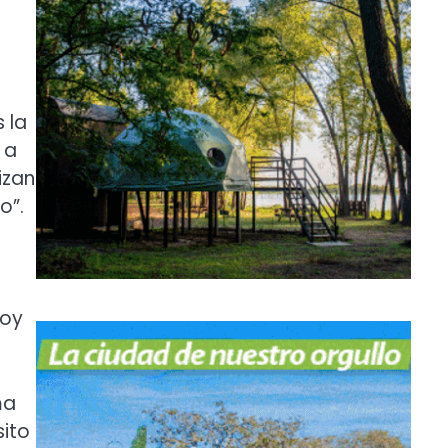
 la
 a
izan
o”.
toy
ma
sito