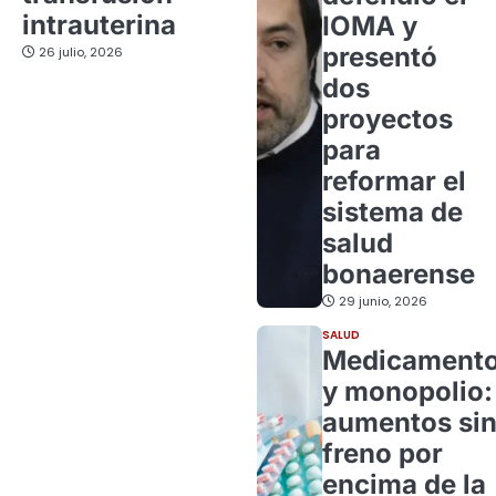
intrauterina
IOMA y
presentó
26 julio, 2026
dos
proyectos
para
reformar el
sistema de
salud
bonaerense
29 junio, 2026
SALUD
Medicament
y monopolio:
aumentos si
freno por
encima de la