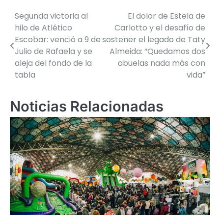
Segunda victoria al
El dolor de Estela de
Navegación
hilo de Atlético
Carlotto y el desafío de
de
Escobar: venció a 9 de
sostener el legado de Taty
Julio de Rafaela y se
Almeida: “Quedamos dos
entradas
aleja del fondo de la
abuelas nada más con
tabla
vida”
Noticias Relacionadas