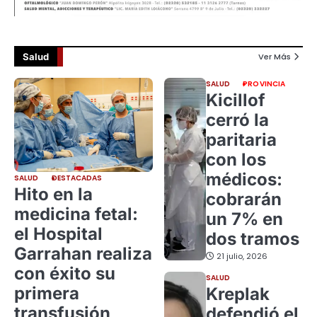
Salud
Ver Más
SALUD
PROVINCIA
Kicillof
cerró la
paritaria
con los
médicos:
SALUD
DESTACADAS
Hito en la
cobrarán
medicina fetal:
un 7% en
el Hospital
dos tramos
Garrahan realiza
21 julio, 2026
con éxito su
SALUD
primera
Kreplak
transfusión
defendió el