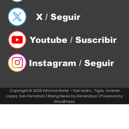
Copyright © 2026
Informe Norte – San Isidro , Tigre, Vicente
Lopez, San Fernando
| Rising News by
Ascendoor
| Powered by
WordPress
.