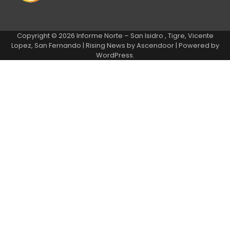
Copyright © 2026
Informe Norte – San Isidro , Tigre, Vicente
Lopez, San Fernando
| Rising News by
Ascendoor
| Powered by
WordPress
.