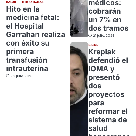
médicos:
SALUD
DESTACADAS
Hito en la
cobrarán
medicina fetal:
un 7% en
el Hospital
dos tramos
Garrahan realiza
21 julio, 2026
con éxito su
SALUD
primera
Kreplak
transfusión
defendió el
intrauterina
IOMA y
presentó
26 julio, 2026
dos
proyectos
para
reformar el
sistema de
salud