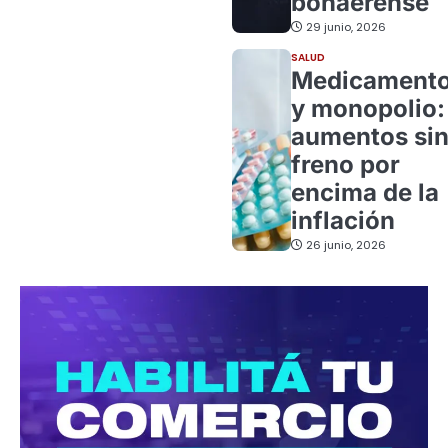
bonaerense
29 junio, 2026
SALUD
Medicament
y monopolio:
aumentos si
freno por
encima de la
inflación
26 junio, 2026