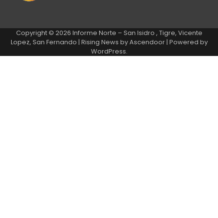
Copyright © 2026
Informe Norte – San Isidro , Tigre, Vicente
Lopez, San Fernando
| Rising News by
Ascendoor
| Powered by
WordPress
.