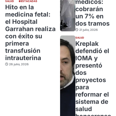
médicos:
SALUD
DESTACADAS
Hito en la
cobrarán
medicina fetal:
un 7% en
el Hospital
dos tramos
Garrahan realiza
21 julio, 2026
con éxito su
SALUD
primera
Kreplak
transfusión
defendió el
intrauterina
IOMA y
presentó
26 julio, 2026
dos
proyectos
para
reformar el
sistema de
salud