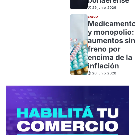
bonaerense
29 junio, 2026
SALUD
Medicament
y monopolio:
aumentos si
freno por
encima de la
inflación
26 junio, 2026