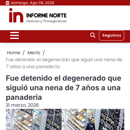
Skip
domingo, Ago 09, 2026
to
content
Seguinos
Home
Merlo
Fue detenido el degenerado que siguió una nena de
7 años a una panadería
Fue detenido el degenerado que
siguió una nena de 7 años a una
panadería
31 marzo, 2026