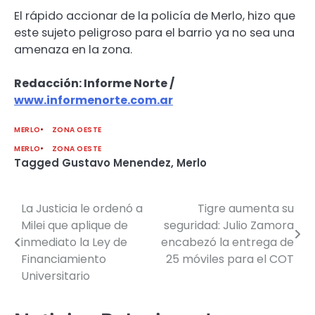
El rápido accionar de la policía de Merlo, hizo que
este sujeto peligroso para el barrio ya no sea una
amenaza en la zona.
Redacción: Informe Norte /
www.informenorte.com.ar
MERLO
ZONA OESTE
MERLO
ZONA OESTE
Tagged
Gustavo Menendez
,
Merlo
La Justicia le ordenó a
Tigre aumenta su
Navegación
Milei que aplique de
seguridad: Julio Zamora
de
inmediato la Ley de
encabezó la entrega de
Financiamiento
25 móviles para el COT
entradas
Universitario