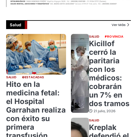
Salud
Ver Más
SALUD
PROVINCIA
Kicillof
cerró la
paritaria
con los
médicos:
SALUD
DESTACADAS
Hito en la
cobrarán
medicina fetal:
un 7% en
el Hospital
dos tramos
Garrahan realiza
21 julio, 2026
con éxito su
SALUD
primera
Kreplak
transfusión
defendió el