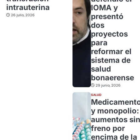
intrauterina
IOMA y
presentó
26 julio, 2026
dos
proyectos
para
reformar el
sistema de
salud
bonaerense
29 junio, 2026
SALUD
Medicament
y monopolio:
aumentos si
freno por
encima de la