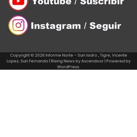
Copyright © 2026
Informe Norte – San Isidro , Tigre, Vicente
Lopez, San Fernando
| Rising News by
Ascendoor
| Powered by
WordPress
.