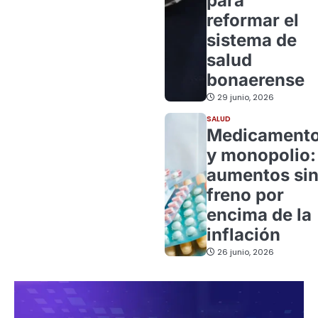
para
reformar el
sistema de
salud
bonaerense
29 junio, 2026
SALUD
Medicament
y monopolio:
aumentos si
freno por
encima de la
inflación
26 junio, 2026