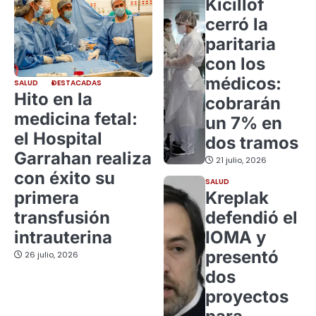
Kicillof
cerró la
paritaria
con los
médicos:
SALUD
DESTACADAS
Hito en la
cobrarán
medicina fetal:
un 7% en
el Hospital
dos tramos
Garrahan realiza
21 julio, 2026
con éxito su
SALUD
primera
Kreplak
transfusión
defendió el
intrauterina
IOMA y
presentó
26 julio, 2026
dos
proyectos