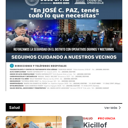
Salud
Ver Más
SALUD
PROVINCIA
Kicillof