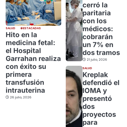
cerró la
paritaria
con los
médicos:
SALUD
DESTACADAS
Hito en la
cobrarán
medicina fetal:
un 7% en
el Hospital
dos tramos
Garrahan realiza
21 julio, 2026
con éxito su
SALUD
primera
Kreplak
transfusión
defendió el
intrauterina
IOMA y
presentó
26 julio, 2026
dos
proyectos
para