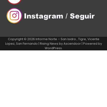
Copyright © 2026
Informe Norte – San Isidro , Tigre, Vicente
Lopez, San Fernando
| Rising News by
Ascendoor
| Powered by
WordPress
.