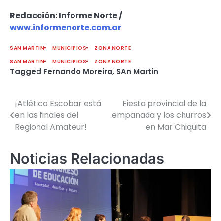
Redacción: Informe Norte /
www.informenorte.com.ar
SAN MARTIN
MUNICIPIOS
ZONA NORTE
SAN MARTIN
MUNICIPIOS
ZONA NORTE
Tagged
Fernando Moreira
,
SAn Martin
¡Atlético Escobar está
Fiesta provincial de la
Navegación
en las finales del
empanada y los churros
de
Regional Amateur!
en Mar Chiquita
entradas
Noticias Relacionadas