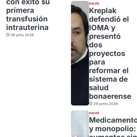
con éxito su
SALUD
primera
Kreplak
transfusión
defendió el
intrauterina
IOMA y
presentó
26 julio, 2026
dos
proyectos
para
reformar el
sistema de
salud
bonaerense
29 junio, 2026
SALUD
Medicament
y monopolio: