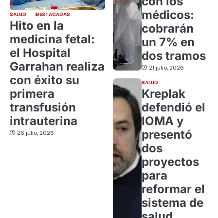
con los
médicos:
SALUD
DESTACADAS
Hito en la
cobrarán
medicina fetal:
un 7% en
el Hospital
dos tramos
Garrahan realiza
21 julio, 2026
con éxito su
SALUD
primera
Kreplak
transfusión
defendió el
intrauterina
IOMA y
presentó
26 julio, 2026
dos
proyectos
para
reformar el
sistema de
salud