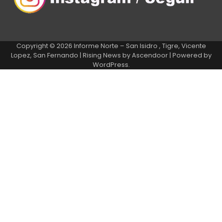
Copyright © 2026
Informe Norte – San Isidro , Tigre, Vicente
Lopez, San Fernando
| Rising News by
Ascendoor
| Powered by
WordPress
.