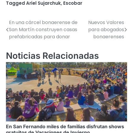
Tagged
Ariel Sujarchuk
,
Escobar
En una cárcel bonaerense de
Nuevos Valores
Navegación
San Martín construyen casas
para abogados
de
prefabricadas para donar
bonaerenses
entradas
Noticias Relacionadas
En San Fernando miles de familias disfrutan shows
gratuitos de Vacaciones de Invierno