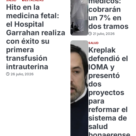
médicos:
SALUD
DESTACADAS
Hito en la
cobrarán
medicina fetal:
un 7% en
el Hospital
dos tramos
Garrahan realiza
21 julio, 2026
con éxito su
SALUD
primera
Kreplak
transfusión
defendió el
intrauterina
IOMA y
presentó
26 julio, 2026
dos
proyectos
para
reformar el
sistema de
salud
bonaerense