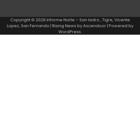
Copyright © 2026
Informe Norte – San Isidro , Tigre, Vicente
Lopez, San Fernando
| Rising News by
Ascendoor
| Powered by
WordPress
.