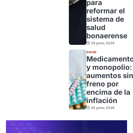
para
reformar el
sistema de
salud
bonaerense
29 junio, 2026
SALUD
Medicament
y monopolio:
aumentos si
freno por
encima de la
inflación
26 junio, 2026