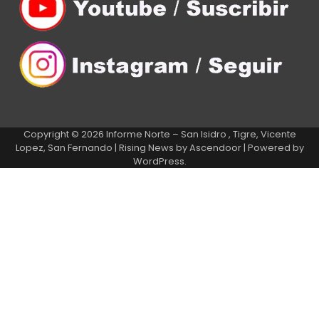
Copyright © 2026
Informe Norte – San Isidro , Tigre, Vicente
Lopez, San Fernando
| Rising News by
Ascendoor
| Powered by
WordPress
.