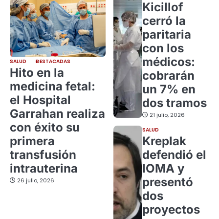
Kicillof
cerró la
paritaria
con los
médicos:
SALUD
DESTACADAS
Hito en la
cobrarán
medicina fetal:
un 7% en
el Hospital
dos tramos
Garrahan realiza
21 julio, 2026
con éxito su
SALUD
primera
Kreplak
transfusión
defendió el
intrauterina
IOMA y
presentó
26 julio, 2026
dos
proyectos