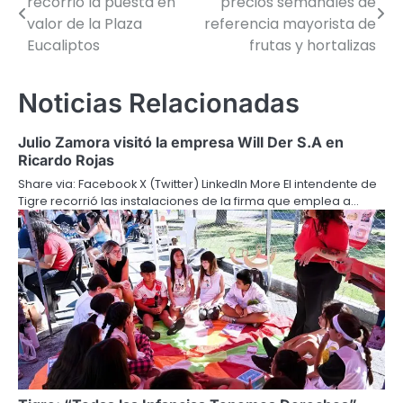
recorrió la puesta en
precios semanales de
de
valor de la Plaza
referencia mayorista de
Eucaliptos
frutas y hortalizas
entradas
Noticias Relacionadas
Julio Zamora visitó la empresa Will Der S.A en
Ricardo Rojas
Share via: Facebook X (Twitter) LinkedIn More El intendente de
Tigre recorrió las instalaciones de la firma que emplea a…