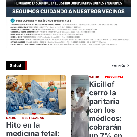
Salud
Ver Más
SALUD
PROVINCIA
Kicillof
cerró la
paritaria
con los
médicos:
SALUD
DESTACADAS
Hito en la
cobrarán
medicina fetal:
un 7% en