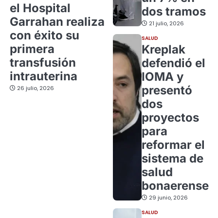
el Hospital
dos tramos
Garrahan realiza
21 julio, 2026
con éxito su
SALUD
primera
Kreplak
transfusión
defendió el
intrauterina
IOMA y
presentó
26 julio, 2026
dos
proyectos
para
reformar el
sistema de
salud
bonaerense
29 junio, 2026
SALUD