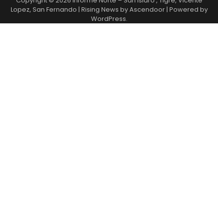
Copyright © 2026
Informe Norte – San Isidro , Tigre, Vicente
Lopez, San Fernando
| Rising News by
Ascendoor
| Powered by
WordPress
.