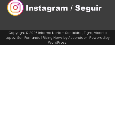
Copyright © 2026
Informe Norte – San Isidro , Tigre, Vicente
Lopez, San Fernando
| Rising News by
Ascendoor
| Powered by
WordPress
.