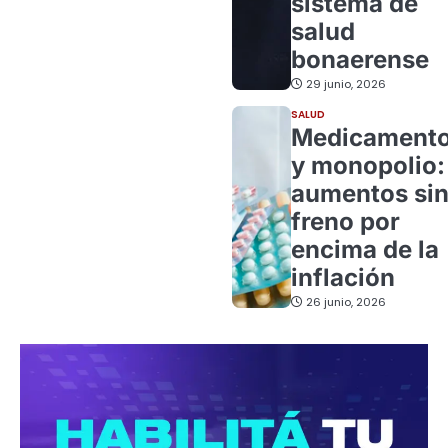
sistema de
salud
bonaerense
29 junio, 2026
SALUD
Medicament
y monopolio:
aumentos si
freno por
encima de la
inflación
26 junio, 2026