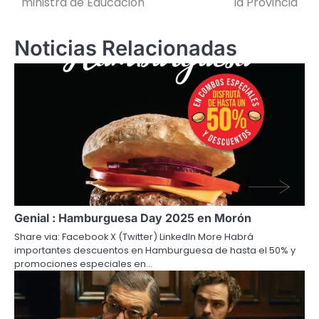
ministra de Educación
la Provincia
entradas
Noticias Relacionadas
Genial : Hamburguesa Day 2025 en Morón
Share via: Facebook X (Twitter) LinkedIn More Habrá
importantes descuentos en Hamburguesa de hasta el 50% y
promociones especiales en…