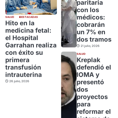
paritaria
con los
médicos:
SALUD
DESTACADAS
Hito en la
cobrarán
medicina fetal:
un 7% en
el Hospital
dos tramos
Garrahan realiza
21 julio, 2026
con éxito su
SALUD
primera
Kreplak
transfusión
defendió el
intrauterina
IOMA y
presentó
26 julio, 2026
dos
proyectos
para
reformar el