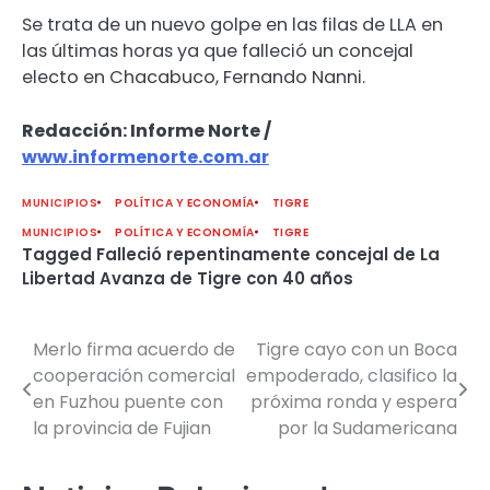
Se trata de un nuevo golpe en las filas de LLA en
las últimas horas ya que falleció un concejal
electo en Chacabuco, Fernando Nanni.
Redacción: Informe Norte /
www.informenorte.com.ar
MUNICIPIOS
POLÍTICA Y ECONOMÍA
TIGRE
MUNICIPIOS
POLÍTICA Y ECONOMÍA
TIGRE
Tagged
Falleció repentinamente concejal de La
Libertad Avanza de Tigre con 40 años
Merlo firma acuerdo de
Tigre cayo con un Boca
Navegación
cooperación comercial
empoderado, clasifico la
de
en Fuzhou puente con
próxima ronda y espera
la provincia de Fujian
por la Sudamericana
entradas