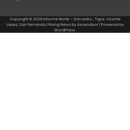
Copyright © 2026
Informe Norte – San Isidro , Tigre, Vicente
Lopez, San Fernando
| Rising News by
Ascendoor
| Powered by
WordPress
.