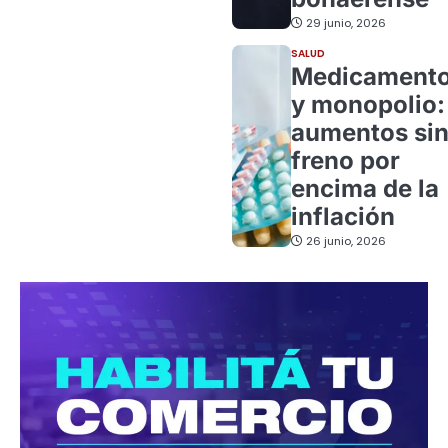
29 junio, 2026
SALUD
Medicament
y monopolio:
aumentos si
freno por
encima de la
inflación
26 junio, 2026