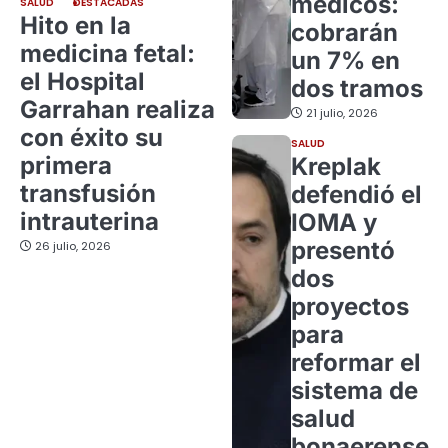
médicos:
SALUD
DESTACADAS
Hito en la
cobrarán
medicina fetal:
un 7% en
el Hospital
dos tramos
Garrahan realiza
21 julio, 2026
con éxito su
SALUD
primera
Kreplak
transfusión
defendió el
intrauterina
IOMA y
presentó
26 julio, 2026
dos
proyectos
para
reformar el
sistema de
salud
bonaerense