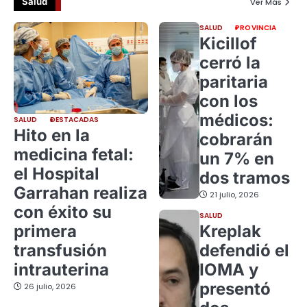
Salud
Ver Más
SALUD
PROVINCIA
Kicillof
cerró la
paritaria
con los
médicos:
SALUD
DESTACADAS
Hito en la
cobrarán
medicina fetal:
un 7% en
el Hospital
dos tramos
Garrahan realiza
21 julio, 2026
con éxito su
SALUD
primera
Kreplak
transfusión
defendió el
intrauterina
IOMA y
presentó
26 julio, 2026