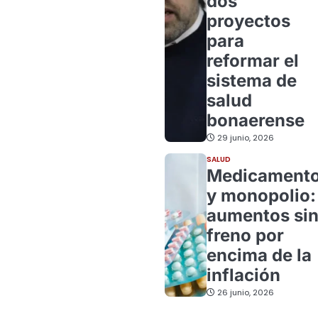
dos
proyectos
para
reformar el
sistema de
salud
bonaerense
29 junio, 2026
SALUD
Medicament
y monopolio:
aumentos si
freno por
encima de la
inflación
26 junio, 2026