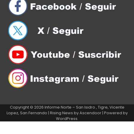
Copyright © 2026
Informe Norte – San Isidro , Tigre, Vicente
Lopez, San Fernando
| Rising News by
Ascendoor
| Powered by
WordPress
.