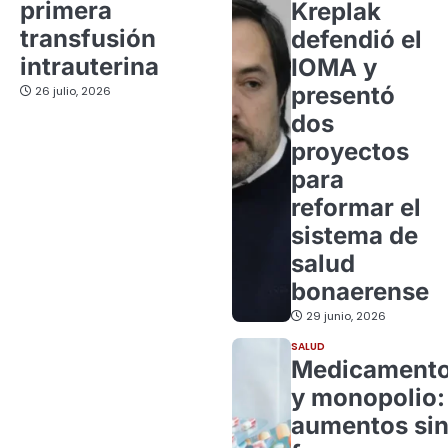
primera
Kreplak
transfusión
defendió el
intrauterina
IOMA y
presentó
26 julio, 2026
dos
proyectos
para
reformar el
sistema de
salud
bonaerense
29 junio, 2026
SALUD
Medicament
y monopolio:
aumentos si