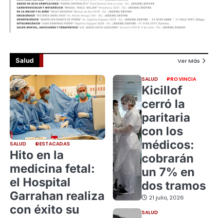
Salud
Ver Más
SALUD
PROVINCIA
Kicillof
cerró la
paritaria
con los
médicos:
SALUD
DESTACADAS
Hito en la
cobrarán
medicina fetal:
un 7% en
el Hospital
dos tramos
Garrahan realiza
21 julio, 2026
con éxito su
SALUD