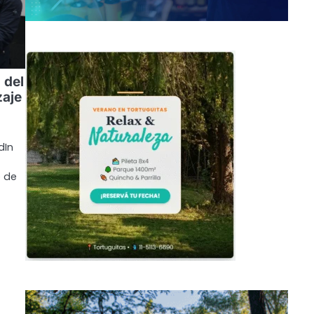
 del
zaje
dIn
e de