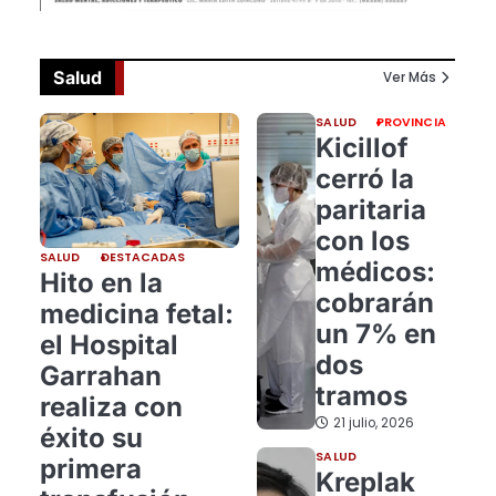
Salud
Ver Más
SALUD
PROVINCIA
Kicillof
cerró la
paritaria
con los
SALUD
DESTACADAS
médicos:
Hito en la
cobrarán
medicina fetal:
un 7% en
el Hospital
dos
Garrahan
tramos
realiza con
21 julio, 2026
éxito su
SALUD
primera
Kreplak