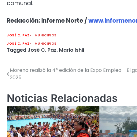
comunal.
Redacción: Informe Norte /
www.informenor
JOSÉ C. PAZ
MUNICIPIOS
JOSÉ C. PAZ
MUNICIPIOS
Tagged
José C. Paz
,
Mario Ishii
Moreno realizó la 4° edición de la Expo Empleo
El g
Navegación
2025
de
entradas
Noticias Relacionadas