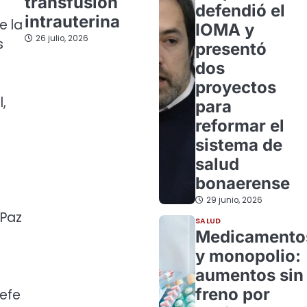
transfusión
defendió el
intrauterina
e la
IOMA y
26 julio, 2026
s
presentó
dos
proyectos
,
para
reformar el
sistema de
salud
bonaerense
29 junio, 2026
 Paz
SALUD
Medicamento
y monopolio:
aumentos sin
freno por
jefe