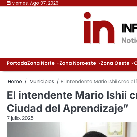
Skip
viernes, Ago 07, 2026
to
content
Portada
Zona Norte
Zona Noroeste
Zona Oeste
C
Home
Municipios
El intendente Mario Ishii crea el
El intendente Mario Ishii 
Ciudad del Aprendizaje”
7 julio, 2025