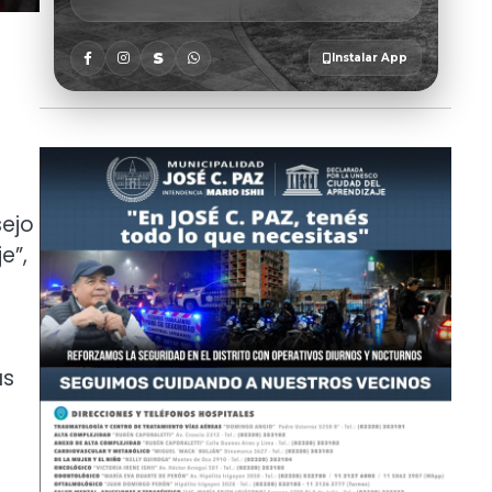
sejo
e”,
as