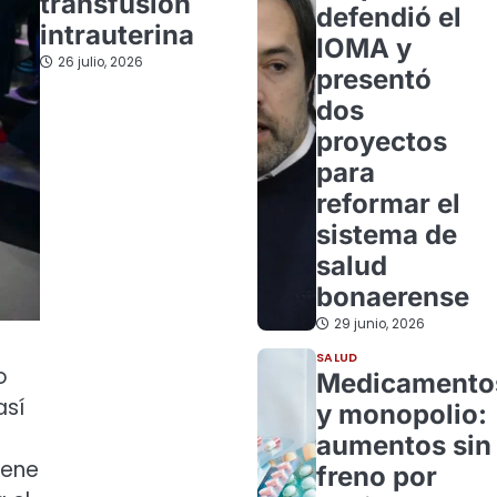
transfusión
defendió el
intrauterina
IOMA y
26 julio, 2026
presentó
dos
proyectos
para
reformar el
sistema de
salud
bonaerense
29 junio, 2026
SALUD
o
Medicamento
así
y monopolio:
aumentos sin
iene
freno por