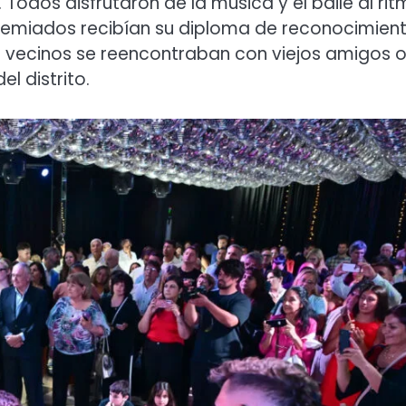
Todos disfrutaron de la música y el baile al ri
remiados recibían su diploma de reconocimient
os vecinos se reencontraban con viejos amigos 
l distrito.