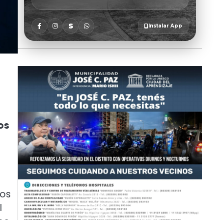
os
los
l