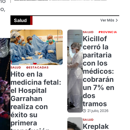
tmo
o,
o
Salud
Ver Más
SALUD
PROVINCIA
Kicillof
cerró la
paritaria
con los
SALUD
DESTACADAS
médicos:
Hito en la
cobrarán
medicina fetal:
un 7% en
el Hospital
dos
Garrahan
tramos
realiza con
21 julio, 2026
éxito su
SALUD
primera
Kreplak