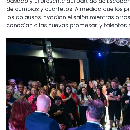
pasado y el presente del partido de Escobar. 
de cumbias y cuartetos. A medida que los p
los aplausos invadían el salón mientras otr
conocían a las nuevas promesas y talentos de